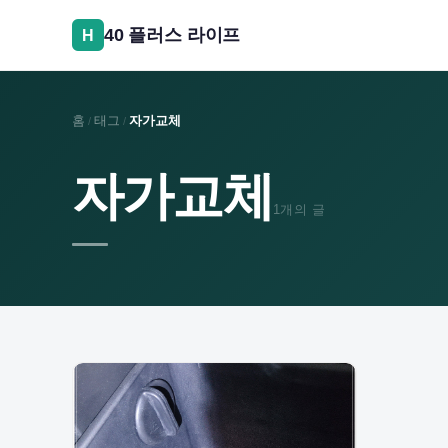
콘
40 플러스 라이프
텐
츠
로
건
홈
태그
자가교체
/
/
너
뛰
자가교체
기
1개의 글