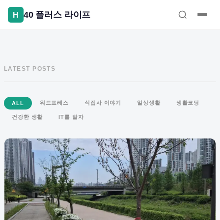
콘
40 플러스 라이프
텐
츠
로
건
LATEST POSTS
너
뛰
기
워드프레스
식집사 이야기
일상생활
생활코딩
ALL
건강한 생활
IT를 알자